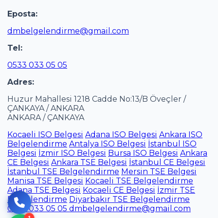
Eposta:
dmbelgelendirme@gmail.com
Tel:
0533 033 05 05
Adres:
Huzur Mahallesi 1218 Cadde No:13/B Öveçler /
ÇANKAYA / ANKARA
ANKARA / ÇANKAYA
Kocaeli ISO Belgesi
Adana ISO Belgesi
Ankara ISO
Belgelendirme
Antalya ISO Belgesi
İstanbul ISO
Belgesi
İzmir ISO Belgesi
Bursa ISO Belgesi
Ankara
CE Belgesi
Ankara TSE Belgesi
İstanbul CE Belgesi
İstanbul TSE Belgelendirme
Mersin TSE Belgesi
Manisa TSE Belgesi
Kocaeli TSE Belgelendirme
Adana TSE Belgesi
Kocaeli CE Belgesi
İzmir TSE
Belgelendirme
Diyarbakır TSE Belgelendirme
0533 033 05 05
dmbelgelendirme@gmail.com