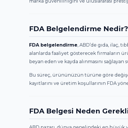
marka güvenilirliğini ve uluslararası presti
FDA Belgelendirme Nedir?
FDA belgelendirme
, ABD’de gıda, ilaç, t
alanlarda faaliyet gösterecek firmaların 
beyan eden ve kayda alınmasını sağlayan s
Bu süreç, ürününüzün türüne göre değişen y
kayıtlarını ve üretim koşullarının FDA yön
FDA Belgesi Neden Gerekli
ABD pazarı, dünya genelindeki en büyük v