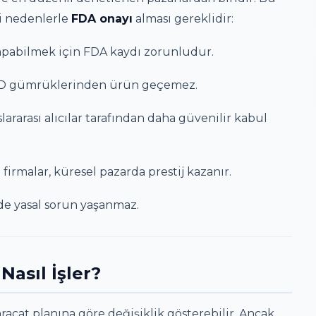
ki nedenlerle
FDA onayı
alması gereklidir:
apabilmek için FDA kaydı zorunludur.
D gümrüklerinden ürün geçemez.
lararası alıcılar tarafından daha güvenilir kabul
firmalar, küresel pazarda prestij kazanır.
e yasal sorun yaşanmaz.
asıl İşler?
racat planına göre değişiklik gösterebilir. Ancak