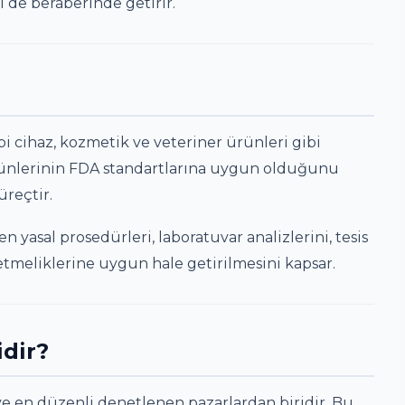
ji de beraberinde getirir.
ıbbi cihaz, kozmetik ve veteriner ürünleri gibi
ürünlerinin FDA standartlarına uygun olduğunu
üreçtir.
asal prosedürleri, laboratuvar analizlerini, tesis
etmeliklerine uygun hale getirilmesini kapsar.
dir?
e en düzenli denetlenen pazarlardan biridir. Bu