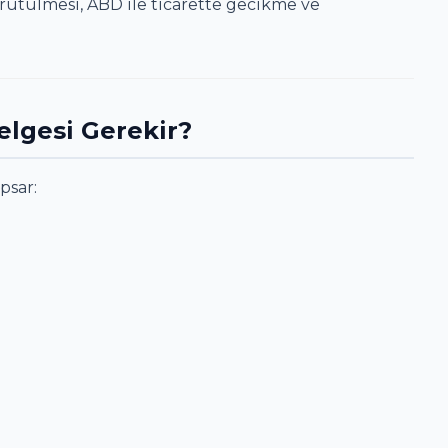
rütülmesi, ABD ile ticarette gecikme ve
elgesi Gerekir?
psar: