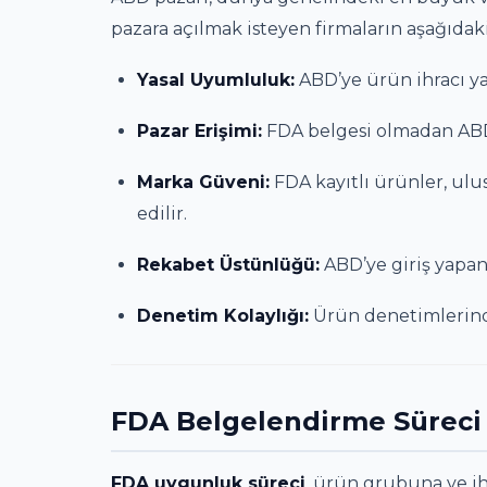
pazara açılmak isteyen firmaların aşağıda
Yasal Uyumluluk:
ABD’ye ürün ihracı y
Pazar Erişimi:
FDA belgesi olmadan AB
Marka Güveni:
FDA kayıtlı ürünler, ulus
edilir.
Rekabet Üstünlüğü:
ABD’ye giriş yapan 
Denetim Kolaylığı:
Ürün denetimlerind
FDA Belgelendirme Süreci N
FDA uygunluk süreci
, ürün grubuna ve ih