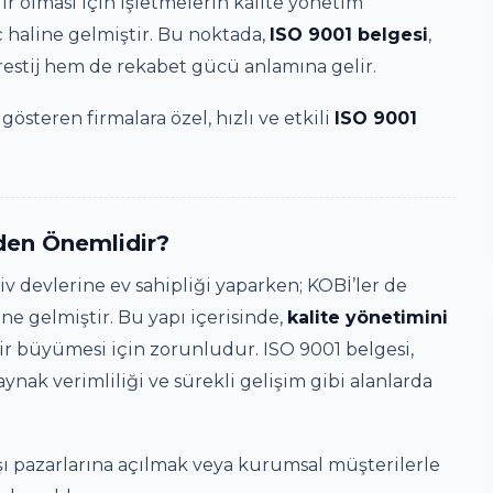
r olması için işletmelerin kalite yönetim
aç haline gelmiştir. Bu noktada,
ISO 9001 belgesi
,
restij hem de rekabet gücü anlamına gelir.
österen firmalara özel, hızlı ve etkili
ISO 9001
den Önemlidir?
v devlerine ev sahipliği yaparken; KOBİ’ler de
ine gelmiştir. Bu yapı içerisinde,
kalite yönetimini
ir büyümesi için zorunludur. ISO 9001 belgesi,
nak verimliliği ve sürekli gelişim gibi alanlarda
ışı pazarlarına açılmak veya kurumsal müşterilerle