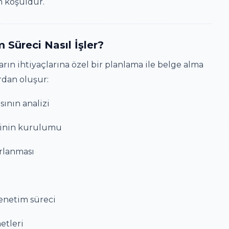
n koşuldur.
 Süreci Nasıl İşler?
rın ihtiyaçlarına özel bir planlama ile belge alma
rdan oluşur:
ının analizi
minin kurulumu
rlanması
enetim süreci
etleri