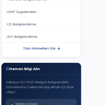
GMP Uygulamaları
CE Belgelendirme
ISO Belgelendirme
Tüm Hizmetleri Gör
Hemen Bilgi Alın
Sakarya ISO 9001 Belgesi bölgesindeki
hizmetlerimiz hakkında bilgi almak için bize
ulaşın.
Telefon ile Arayın