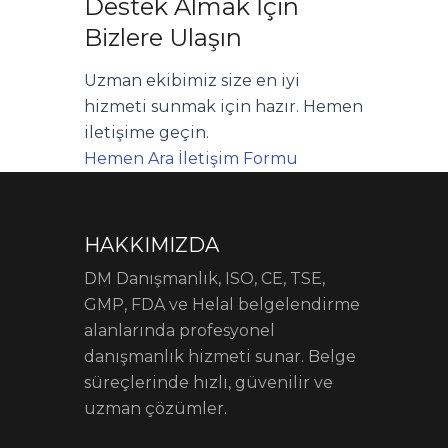
Destek Almak İçin
Bizlere Ulaşın
Uzman ekibimiz size en iyi
hizmeti sunmak için hazır. Hemen
iletişime geçin.
Hemen Ara
İletişim Formu
HAKKIMIZDA
DM Danışmanlık, ISO, CE, TSE,
GMP, FDA ve Helal belgelendirme
alanlarında profesyonel
danışmanlık hizmeti sunar. Belge
süreçlerinde hızlı, güvenilir ve
uzman çözümler.