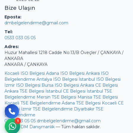
Bize Ulaşın
Eposta:
dmbelgelendirme@gmail.com
Tel:
0533 033 05 05
Adres:
Huzur Mahallesi 1218 Cadde No:13/B Öveçler / ÇANKAYA /
ANKARA
ANKARA / ÇANKAYA
Kocaeli ISO Belgesi
Adana ISO Belgesi
Ankara ISO
Belgelendirme
Antalya ISO Belgesi
İstanbul ISO Belgesi
İzmir ISO Belgesi
Bursa ISO Belgesi
Ankara CE Belgesi
Ankara TSE Belgesi
İstanbul CE Belgesi
İstanbul TSE
Belgelendirme
Mersin TSE Belgesi
Manisa TSE Belgesi
Kocaeli TSE Belgelendirme
Adana TSE Belgesi
Kocaeli CE
Belgesi
İzmir TSE Belgelendirme
Diyarbakır TSE
Belgelendirme
0533 033 05 05
dmbelgelendirme@gmail.com
© 2026
DM Danışmanlık
— Tüm hakları saklıdır.