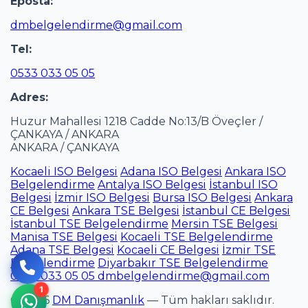
Eposta:
dmbelgelendirme@gmail.com
Tel:
0533 033 05 05
Adres:
Huzur Mahallesi 1218 Cadde No:13/B Öveçler /
ÇANKAYA / ANKARA
ANKARA / ÇANKAYA
Kocaeli ISO Belgesi
Adana ISO Belgesi
Ankara ISO
Belgelendirme
Antalya ISO Belgesi
İstanbul ISO
Belgesi
İzmir ISO Belgesi
Bursa ISO Belgesi
Ankara
CE Belgesi
Ankara TSE Belgesi
İstanbul CE Belgesi
İstanbul TSE Belgelendirme
Mersin TSE Belgesi
Manisa TSE Belgesi
Kocaeli TSE Belgelendirme
Adana TSE Belgesi
Kocaeli CE Belgesi
İzmir TSE
Belgelendirme
Diyarbakır TSE Belgelendirme
0533 033 05 05
dmbelgelendirme@gmail.com
© 2026
DM Danışmanlık
— Tüm hakları saklıdır.