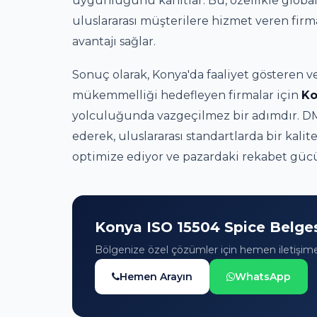
uygunluğunu kanıtlar. Bu, özellikle global
uluslararası müşterilere hizmet veren fir
avantajı sağlar.
Sonuç olarak, Konya'da faaliyet gösteren ve
mükemmelliği hedefleyen firmalar için
Ko
yolculuğunda vazgeçilmez bir adımdır. DM 
ederek, uluslararası standartlarda bir kalit
optimize ediyor ve pazardaki rekabet güc
Konya ISO 15504 Spice Belges
Bölgenize özel çözümler için hemen iletişim
Hemen Arayın
WhatsApp