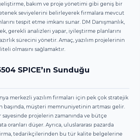
geliştirme, bakım ve proje yönetimi gibi geniş bir
yetenek seviyelerini belirleyerek firmalara mevcut
nlarını tespit etme imkanı sunar. DM Danışmanlık,
, gerekli analizleri yapar, iyileştirme planlarını
rlık sürecini yönetir. Amaç, yazılım projelerinin
liteli olmasını sağlamaktır.
 15504 SPICE’ın Sunduğu
ya merkezli yazılım firmaları için pek çok stratejik
rın başında, müşteri memnuniyetinin artması gelir.
ler sayesinde projelerin zamanında ve bütçe
ta oranları düşer. Ayrıca, uluslararası pazarda
firma, tedarikçilerinden bu tür kalite belgelerine