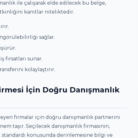
nlık ile çalışarak elde edilecek bu belge,
kinliğini kanıtlar niteliktedir.
rır.
görülebilirliği sağlar.
üşürür.
ş fırsatları sunar.
nsferini kolaylaştırır.
irmesi İçin Doğru Danışmanlık
teyen firmalar için doğru danışmanlık partnerini
önem taşır. Seçilecek danışmanlık firmasının,
CE standardı konusunda derinlemesine bilgi ve