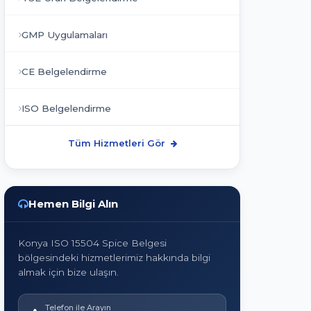
GMP Uygulamaları
CE Belgelendirme
ISO Belgelendirme
Tüm Hizmetleri Gör
Hemen Bilgi Alın
Konya ISO 15504 Spice Belgesi
bölgesindeki hizmetlerimiz hakkında bilgi
almak için bize ulaşın.
Telefon ile Arayın