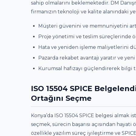
sahip olmalarını beklemektedir. DM Danışma
firmanızın teknoloji ve kalite alanındaki yet
Müşteri güvenini ve memnuniyetini artı
Proje yönetimi ve teslim süreçlerinde ön
Hata ve yeniden işleme maliyetlerini d
Pazarda rekabet avantajı yaratır ve yeni i
Kurumsal hafızayı güçlendirerek bilgi tra
ISO 15504 SPICE Belgelend
Ortağını Seçme
Konya’da ISO 15504 SPICE belgesi almak is
seçmek, sürecin başarısı açısından hayati 
özellikle yazılım süreç iyileştirme ve SPI