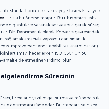
alite standartlarını en üst seviyeye taşımak isteyen
esi
, kritik bir öneme sahiptir. Bu uluslararası kabul
rinde olgunluk ve yetenek seviyesini ölçerek, süreç
turur. DM Danışmanlık olarak, Konya ve çevresindeki
ını sağlamak amacıyla kapsamlı danışmanlık
ocess Improvement and Capability Determination)
iliğini artırmayı hedeflerken, ISO 15504'ün bu
avantajı elde etmesine yardımcı olur.
Belgelendirme Sürecinin
reci, firmaların yazılım geliştirme ve mühendislik
 hale getirmesini ifade eder. Bu standart, yalnızca