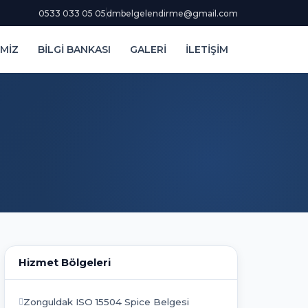
0533 033 05 05
dmbelgelendirme@gmail.com
MİZ
BİLGİ BANKASI
GALERİ
İLETİŞİM
Hizmet Bölgeleri
Zonguldak ISO 15504 Spice Belgesi