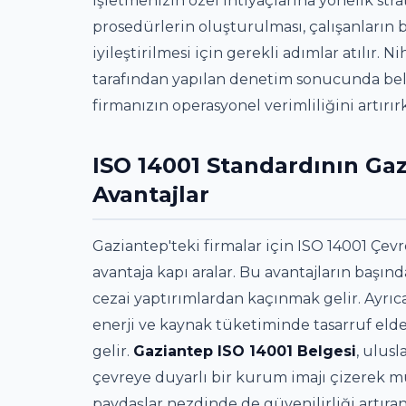
işletmenizin özel ihtiyaçlarına yönelik strat
prosedürlerin oluşturulması, çalışanların 
iyileştirilmesi için gerekli adımlar atılır
tarafından yapılan denetim sonucunda belg
firmanızın operasyonel verimliliğini artırır
ISO 14001 Standardının Gaz
Avantajlar
Gaziantep'teki firmalar için ISO 14001 Çevr
avantaja kapı aralar. Bu avantajların başı
cezai yaptırımlardan kaçınmak gelir. Ayrıca
enerji ve kaynak tüketiminde tasarruf eld
gelir.
Gaziantep ISO 14001 Belgesi
, ulus
çevreye duyarlı bir kurum imajı çizerek müş
paydaşlar nezdinde de güvenilirliği artıra