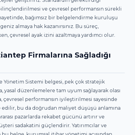
ejiler geliştiririz. Standardın gerektirdiği
bilinçlendirilmesi ve çevresel performansın sürekli
. Nihayetinde, bağımsız bir belgelendirme kuruluşu
eniz almaya hak kazanırsınız. Bu süreç,
ken, çevresel ayak izini azaltmaya yardımcı olur.
iantep Firmalarına Sağladığı
e Yönetim Sistemi belgesi, pek çok stratejik
nda, yasal düzenlemelere tam uyum sağlayarak olası
, çevresel performansın iyileştirilmesi sayesinde
e edilir, bu da doğrudan maliyet düşüşü anlamına
lararası pazarlarda rekabet gücünü artırır ve
teri sadakatini güçlendirir. Yatırımcılar ve
n bu belge, kurumsal itibar yönetimi açısından