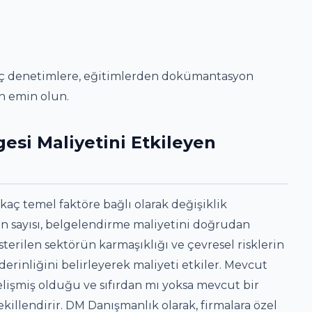
 iç denetimlere, eğitimlerden dokümantasyon
n emin olun.
gesi Maliyetini Etkileyen
rkaç temel faktöre bağlı olarak değişiklik
an sayısı, belgelendirme maliyetini doğrudan
terilen sektörün karmaşıklığı ve çevresel risklerin
erinliğini belirleyerek maliyeti etkiler. Mevcut
elişmiş olduğu ve sıfırdan mı yoksa mevcut bir
killendirir. DM Danışmanlık olarak, firmalara özel