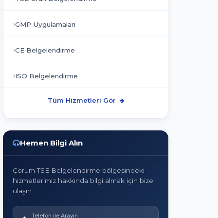
GMP Uygulamaları
CE Belgelendirme
ISO Belgelendirme
Tüm Hizmetleri Gör
Hemen Bilgi Alın
Çorum TSE Belgelendirme bölgesindeki
hizmetlerimiz hakkında bilgi almak için bize
ulaşın.
Telefon ile Arayın