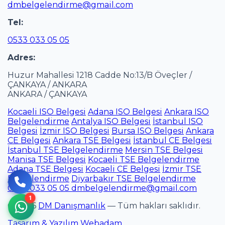
dmbelgelendirme@gmail.com
Tel:
0533 033 05 05
Adres:
Huzur Mahallesi 1218 Cadde No:13/B Öveçler /
ÇANKAYA / ANKARA
ANKARA / ÇANKAYA
Kocaeli ISO Belgesi
Adana ISO Belgesi
Ankara ISO
Belgelendirme
Antalya ISO Belgesi
İstanbul ISO
Belgesi
İzmir ISO Belgesi
Bursa ISO Belgesi
Ankara
CE Belgesi
Ankara TSE Belgesi
İstanbul CE Belgesi
İstanbul TSE Belgelendirme
Mersin TSE Belgesi
Manisa TSE Belgesi
Kocaeli TSE Belgelendirme
Adana TSE Belgesi
Kocaeli CE Belgesi
İzmir TSE
Belgelendirme
Diyarbakır TSE Belgelendirme
0533 033 05 05
dmbelgelendirme@gmail.com
© 2026
DM Danışmanlık
— Tüm hakları saklıdır.
Tasarım & Yazılım
Webadam