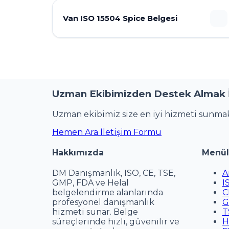
Van ISO 15504 Spice Belgesi
Uzman Ekibimizden Destek Almak İç
Uzman ekibimiz size en iyi hizmeti sunmak
Hemen Ara
İletişim Formu
Hakkımızda
Menül
DM Danışmanlık, ISO, CE, TSE,
A
GMP, FDA ve Helal
I
belgelendirme alanlarında
C
profesyonel danışmanlık
G
hizmeti sunar. Belge
T
süreçlerinde hızlı, güvenilir ve
H