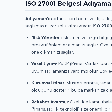
ISO 27001 Belgesi Adıyam
Adıyaman
'ın artan ticari hacmi ve dijital
sağlamasını zorunlu kılmaktadır.
ISO 2700
Risk Yönetimi:
İşletmenize özgü bilgi gü
proaktif önlemler almanızı sağlar. Özel
öne çıkmanızı sağlar.
Yasal Uyum:
KVKK (Kişisel Verileri Kor
uyum sağlamanıza yardımcı olur. Böylec
Kurumsal İtibar:
Müşterilerinize, tedari
olduğunu gösterir, bu da markanıza olan
Rekabet Avantajı:
Özellikle kamu ihalel
(finans, sağlık, teknoloji) size önemli bir